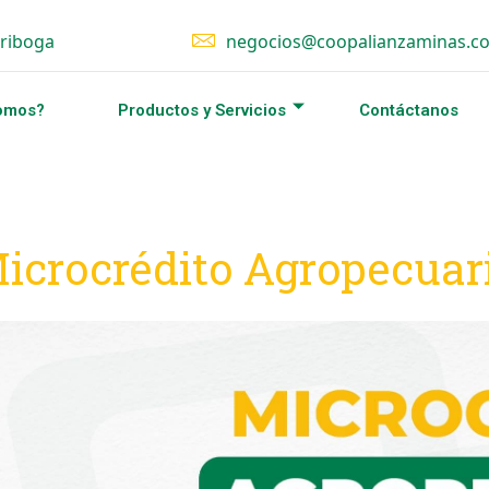
iriboga
negocios@coopalianzaminas.c
omos?
Productos y Servicios
Contáctanos
icrocrédito Agropecuar