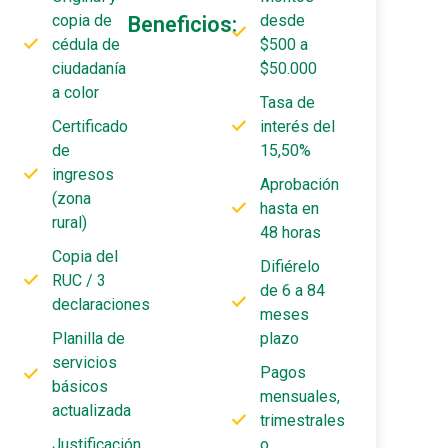
copia de
desde
Beneficios:
cédula de
$500 a
ciudadanía
$50.000
a color
Tasa de
Certificado
interés del
de
15,50%
ingresos
Aprobación
(zona
hasta en
rural)
48 horas
Copia del
Difiérelo
RUC / 3
de 6 a 84
declaraciones
meses
Planilla de
plazo
servicios
Pagos
básicos
mensuales,
actualizada
trimestrales
Justificación
o