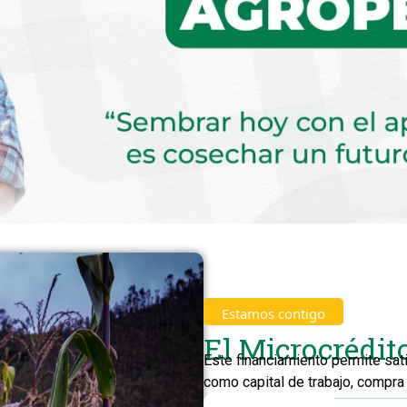
Estamos contigo
El Microcrédit
Este financiamiento permite sa
como capital de trabajo, compra 