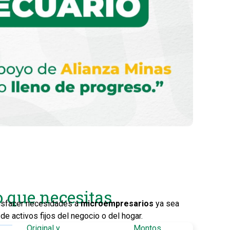
o que necesitas
tisfacer necesidades a
microempresarios
ya sea
de activos fijos del negocio o del hogar.
Original y
Montos