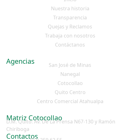
Nuestra historia
Transparencia
Quejas y Reclamos
Trabaja con nosotros
Contáctanos
Agencias
San José de Minas
Nanegal
Cotocollao
Quito Centro
Centro Comercial Atahualpa
Matriz Cotocollao
D.M. Quito: Av. De La Prensa N67-130 y Ramón
Chiriboga
Contactos
(02) 259 62 55